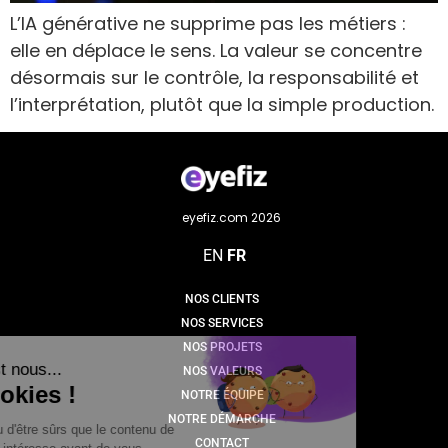
L’IA générative ne supprime pas les métiers :
elle en déplace le sens. La valeur se concentre
désormais sur le contrôle, la responsabilité et
l’interprétation, plutôt que la simple production.
eyefiz.com 2026
EN
FR
NOS CLIENTS
NOS SERVICES
NOS PROJETS
NOS VALEURS
NOTRE ÉQUIPE
NOTRE DÉMARCHE
CONTACT