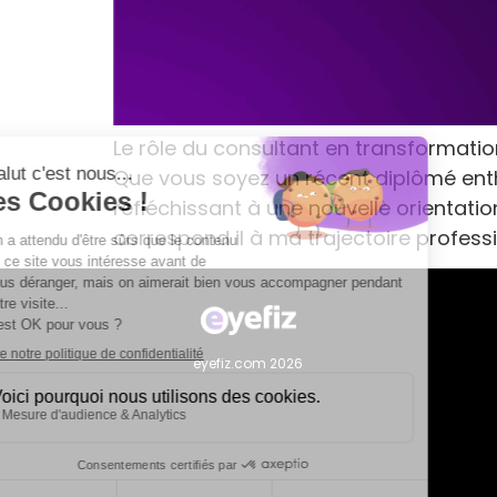
Le rôle du consultant en transformati
Que vous soyez un récent diplômé enth
réfléchissant à une nouvelle orientatio
correspond il à ma trajectoire professi
eyefiz.com 2026